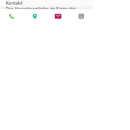
Kontakt:
Der Verantwortliche im Sinne der
Datenschutz-Grundverordnung ist:
Markus Burrichter
Mühlenweg 9
49699 Lindern
Tel.: 05957/1229
tzbuli@ewe.net
Ihre Anfragen werden wir umgehend
bearbeiten und Ihnen mitteilen,
welche Maßnahmen wir ergriffen
haben. Falls Sie Fragen zum
Datenschutz haben, können Sie sich
gerne an uns wenden.